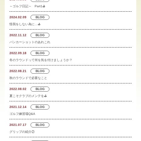
～ゴルフ日記～ Part1⛳
2024.02.09
BLOG
怪我をしない為に…⛳
2022.11.12
BLOG
バンカーショットのあれこれ
2022.09.18
BLOG
冬のラウンドって何を気を付けましょうか？
2022.08.21
BLOG
秋のラウンドで必要なこと
2022.08.02
BLOG
夏こそクラブのメンテを⛳
2021.12.14
BLOG
ゴルフ練習場Q&A
2021.07.17
BLOG
グリップの紹介②