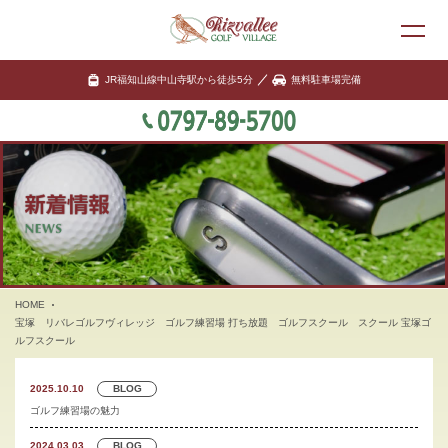
JR福知山線中山寺駅から徒歩5分
無料駐車場完備
HOME
宝塚 リバレゴルフヴィレッジ ゴルフ練習場 打ち放題 ゴルフスクール スクール 宝塚ゴ
ルフスクール
2025.10.10
BLOG
ゴルフ練習場の魅力
2024.03.03
BLOG