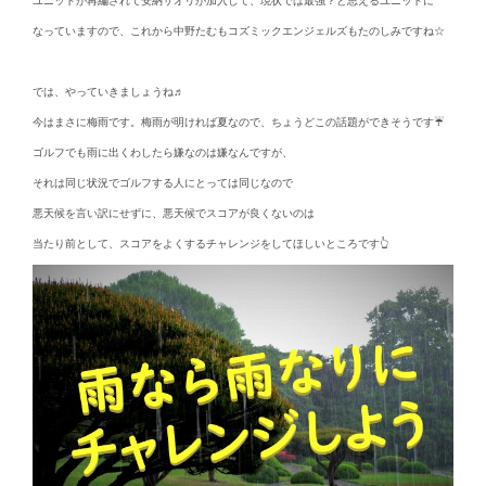
ユニットが再編されて安納サオリが加入して、現状では最強？と思えるユニットに
なっていますので、これから中野たむもコズミックエンジェルズもたのしみですね☆
では、やっていきましょうね♬
今はまさに梅雨です。梅雨が明ければ夏なので、ちょうどこの話題ができそうです☔
ゴルフでも雨に出くわしたら嫌なのは嫌なんですが、
それは同じ状況でゴルフする人にとっては同じなので
悪天候を言い訳にせずに、悪天候でスコアが良くないのは
当たり前として、スコアをよくするチャレンジをしてほしいところです👆