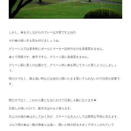
しかし、傘をさしながらのプレーは大変ですよね💦
その傘の使い方も気を付けましょうね。
グリーン上では基本的にボールとマーカー以外のものを直接置きません。
傘とて同様です。旗竿ですら、グリーン面に直接置きません。
グリーン面に置くのは避けて、グリーン外に傘を閉じてそっと置くようにしましょ
う。
雨だけでなく、風も強い時などは余計に開いたまま置いてられないので注意が必要で
す。
雨だけでなく、これから夏になるにかけて日差しも敵になります☀
日差しが強いだけで、集中力はかなり落ちます。
日よけの為の傘はさしておく方が、スマートな大人としては賢明な手段と言えます。
ゴルフ用の傘は一般の雨傘とは違い、開いた時の径を大きくデザインされていて