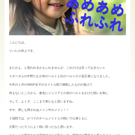
こんにちは。
リバレの井上です。
またかよ。と思われるかもしれませんが、これだけは言っておきたい♬
スターダムの中野たむが赤のベルトと白のベルトの２冠王者になりました。
今年の１月のIWGP女子のタイトル戦で挑戦したものの負けて
何もないところから、春先にジュリアとの赤のベルトをかけた戦いを制し
そして、よくぞ、ここまで来たなと思いますね。
今や、押しも押されぬメイン中のメイン！！
２冠戦では、かつてのチームメイトとの戦いで心身ともに
大変だったろうによく戦い切ったなと思います。