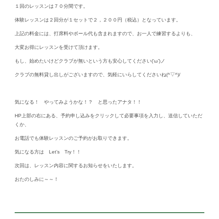
１回のレッスンは７０分間です。
体験レッスンは２回分が１セットで２，２００円（税込）となっています。
上記の料金には、打席料やボール代も含まれますので、お一人で練習するよりも、
大変お得にレッスンを受けて頂けます。
もし、始めたいけどクラブが無いという方も安心してください(‘ω’)ノ
クラブの無料貸し出しがございますので、気軽にいらしてくださいね(^▽^)/
気になる！ やってみようかな！？ と思ったアナタ！！
HP上部の右にある、予約申し込みをクリックして必要事項を入力し、送信していただ
くか、
お電話でも体験レッスンのご予約がお取りできます。
気になる方は Let’s Try！！
次回は、レッスン内容に関するお知らせをいたします。
おたのしみに～～！