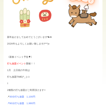
新年あけましておめでとうございます🐎🎍
2026年もよろしくお願い致します(*^^)v
《新春イベント予告🌳》
打ち放題イベント
開催！！
1月 土日祝の午前は
打ち放題TIME(^_-)-☆
⇩
2種類の打ち放題がご利用頂けます⭐
📍
30分打ち放題 1,100円
📍90分打ち放題 1,980円