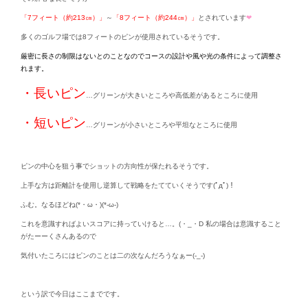
「7フィート（約213㎝）」
～
「8フィート（約244㎝）」
とされています
❤
多くのゴルフ場では8フィートのピンが使用されているそうです。
厳密に長さの制限はないとのことなのでコースの設計や風や光の条件によって調整さ
れます。
・長いピン
…グリーンが大きいところや高低差があるところに使用
・短いピン
…グリーンが小さいところや平坦なところに使用
ピンの中心を狙う事でショットの方向性が保たれるそうです。
上手な方は距離計を使用し逆算して戦略をたてていくそうです(ﾟдﾟ)！
ふむ。なるほどね(*・ω・)(*-ω-)
これを意識すればよいスコアに持っていけると…。(・_・D 私の場合は意識すること
がたーーくさんあるので
気付いたころにはピンのことは二の次なんだろうなぁー(-_-)
という訳で今日はここまでです。