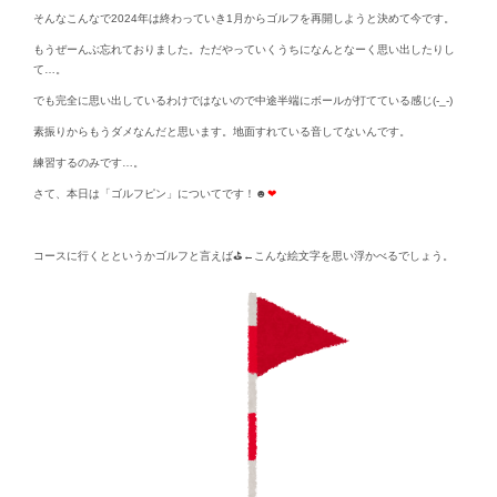
そんなこんなで2024年は終わっていき1月からゴルフを再開しようと決めて今です。
もうぜーんぶ忘れておりました。ただやっていくうちになんとなーく思い出したりし
て…。
でも完全に思い出しているわけではないので中途半端にボールが打てている感じ(-_-)
素振りからもうダメなんだと思います。地面すれている音してないんです。
練習するのみです…。
さて、本日は「ゴルフピン」についてです！☻
❤
コースに行くとというかゴルフと言えば⛳←こんな絵文字を思い浮かべるでしょう。