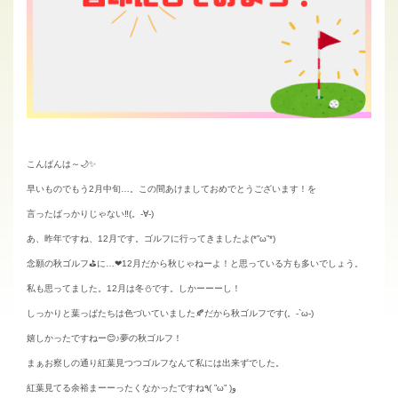
こんばんは～🌙✨
早いものでもう2月中旬…。この間あけましておめでとうございます！を
言ったばっかりじゃない‼(。-∀-)
あ、昨年ですね、12月です。ゴルフに行ってきましたよ(*”ω”*)
念願の秋ゴルフ⛳に…❤12月だから秋じゃねーよ！と思っている方も多いでしょう。
私も思ってました。12月は冬⛄です。しかーーーし！
しっかりと葉っぱたちは色づいていました🍂だから秋ゴルフです(。-`ω-)
嬉しかったですねー😊♪夢の秋ゴルフ！
まぁお察しの通り紅葉見つつゴルフなんて私には出来ずでした。
紅葉見てる余裕まーーったくなかったですね٩( ”ω” )و