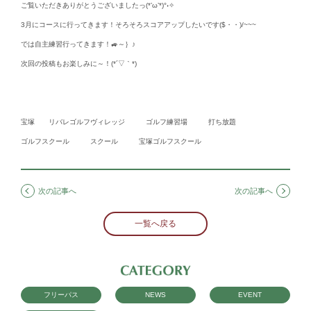
ご覧いただきありがとうございましたっ(*’ω’*)°˖✧
3月にコースに行ってきます！そろそろスコアアップしたいです($・・)/~~~
では自主練習行ってきます！🚙～｝♪
次回の投稿もお楽しみに～！(*´▽｀*)
宝塚 リバレゴルフヴィレッジ ゴルフ練習場 打ち放題
ゴルフスクール スクール 宝塚ゴルフスクール
次の記事へ
次の記事へ
一覧へ戻る
フリーパス
NEWS
EVENT