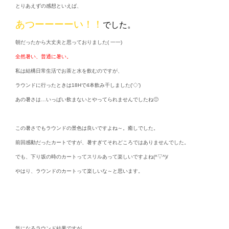
とりあえずの感想といえば、
あつーーーーい！！
でした。
朝だったから大丈夫と思っておりました( 一一)
全然暑い、普通に暑い。
私は結構日常生活でお茶と水を飲むのですが、
ラウンドに行ったときは18Hで4本飲み干しました(‘◇’)ゞ
あの暑さは…いっぱい飲まないとやってられませんでしたね🙁
この暑さでもラウンドの景色は良いですよね～。癒しでした。
前回感動だったカートですが、暑すぎてそれどころではありませんでした。
でも、下り坂の時のカートってスリルあって楽しいですよね(^▽^)/
やはり、ラウンドのカートって楽しいな～と思います。
気になるラウンド結果ですが、