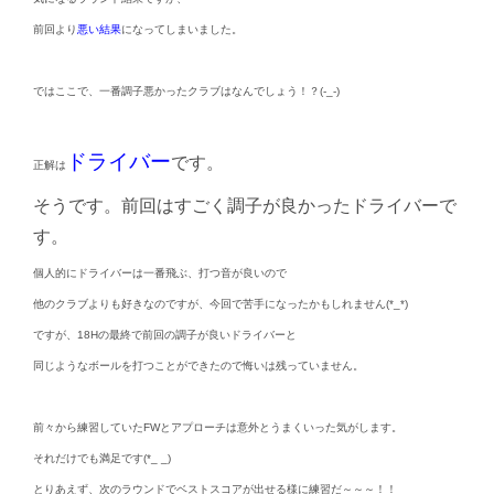
前回より
悪い結果
になってしまいました。
ではここで、一番調子悪かったクラブはなんでしょう！？(-_-)
ドライバー
です。
正解は
そうです。前回はすごく調子が良かったドライバーで
す。
個人的にドライバーは一番飛ぶ、打つ音が良いので
他のクラブよりも好きなのですが、今回で苦手になったかもしれません(*_*)
ですが、18Hの最終で前回の調子が良いドライバーと
同じようなボールを打つことができたので悔いは残っていません。
前々から練習していたFWとアプローチは意外とうまくいった気がします。
それだけでも満足です(*_ _)
とりあえず、次のラウンドでベストスコアが出せる様に練習だ～～～！！