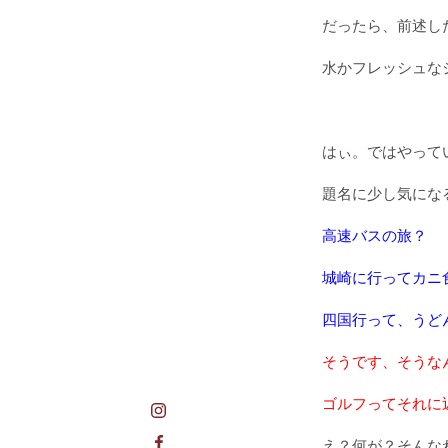
だったら、前述し
水かフレッシュな
はぃ。ではやって
題名に少し気にな
高速バスの旅？
城崎に行ってカニ
四国行って、うど
そうです、そうな
ゴルフってそれに
え？何が？そんな