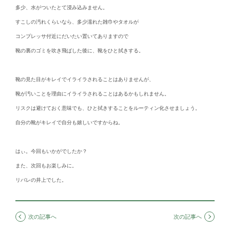
多少、水がついたとて浸み込みません。
すこしの汚れくらいなら、多少濡れた雑巾やタオルが
コンプレッサ付近にだいたい置いてありますので
靴の裏のゴミを吹き飛ばした後に、靴をひと拭きする。
靴の見た目がキレイでイライラされることはありませんが、
靴が汚いことを理由にイライラされることはあるかもしれません。
リスクは避けておく意味でも、ひと拭きすることをルーティン化させましょう。
自分の靴がキレイで自分も嬉しいですからね。
はぃ。今回もいかがでしたか？
また、次回もお楽しみに。
リバレの井上でした。
次の記事へ
次の記事へ