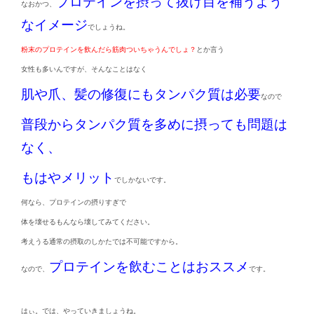
プロテインを摂って抜け目を補うよう
なおかつ、
なイメージ
でしょうね。
粉末のプロテインを飲んだら筋肉ついちゃうんでしょ？
とか言う
女性も多いんですが、そんなことはなく
肌や爪、髪の修復にもタンパク質は必要
なので
普段からタンパク質を多めに摂っても問題は
なく、
もはやメリット
でしかないです。
何なら、プロテインの摂りすぎで
体を壊せるもんなら壊してみてください。
考えうる通常の摂取のしかたでは不可能ですから。
プロテインを飲むことはおススメ
なので、
です。
はぃ。では、やっていきましょうね。