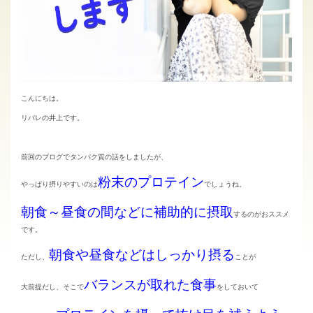
こんにちは。
リバレの井上です。
前回のブログでタンパク質の話をしましたが、
粉末のプロテイン
やっぱり摂りやすいのは
でしょうね。
朝食～昼食の間などに補助的に摂取
するのがおススメ
です。
朝食や昼食などはしっかり摂る
ただし、
ことが
バランスが取れた食事
大前提だし、そこで
をしておいて