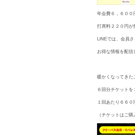
年会費６，６００
打席料２２０円が
LINEでは、会
お得な情報を配信
暖かくなってきた
６回分チケットを
１回あたり６６０
（チケットはご購