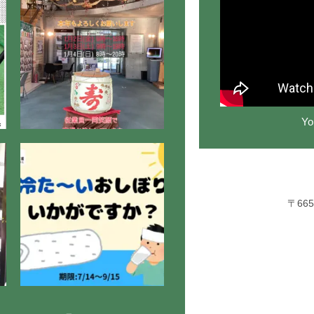
Y
〒66