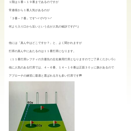
１階は１番～１９番まであるのですが
常連様から１番人気があるのが
「３番～７番」です°˖✧◝(⁰▿⁰)◜✧˖°
何より入り口から近いという点が人気の秘訣です(^^;)
他には「真ん中はどこですか？」と、よく聞かれますが
打席の真ん中にあたるのは１１番打席になります。
（１１番打席レフティの方優先の左右兼用打席となりますのでご了承ください💦）
他に人気のある打席では、４～６番、１４～１６番は正面３０ｙに旗があるので
アプローチの練習に最適と選ばれる方も多い打席です🏁