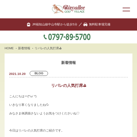
JR福知山線中山寺駅から徒歩5分
無料駐車場完備
HOME
新着情報
リバレの人気打席⛳
新着情報
BLOG
2021.10.20
リバレの人気打席⛳
こんにちはー(*‘ω‘ *)
いきなり寒くなりましたね💦
みなさま体調崩さないようお気をつけくださいね♡
今日はリバレの人気打席のご紹介です。