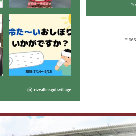
Y
〒66