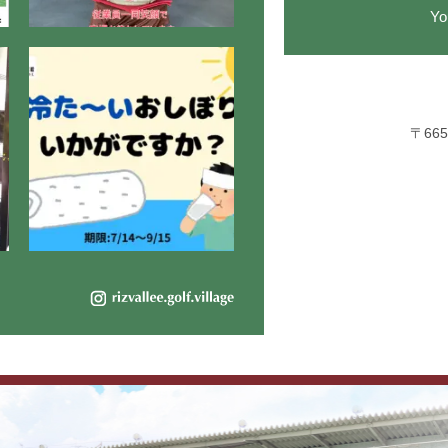
Y
〒66