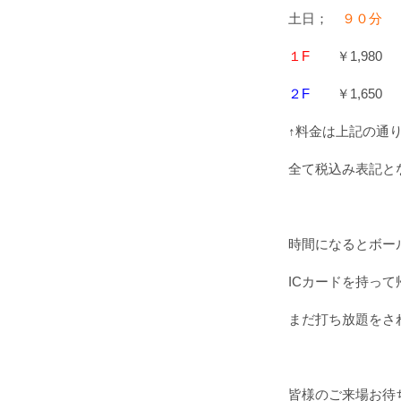
土日；
９０分
１F
￥1,980
２F
￥1,650
↑料金は上記の通りで
全て税込み表記と
時間になるとボー
ICカードを持って帰
まだ打ち放題をさ
皆様のご来場お待ちし