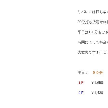
リバレには打ち放
90分打ち放題が
平日は120分もご
時間によって料金
大丈夫です！(`･ω･
平日；
９０分
１F
￥1,65
２F
￥1,43