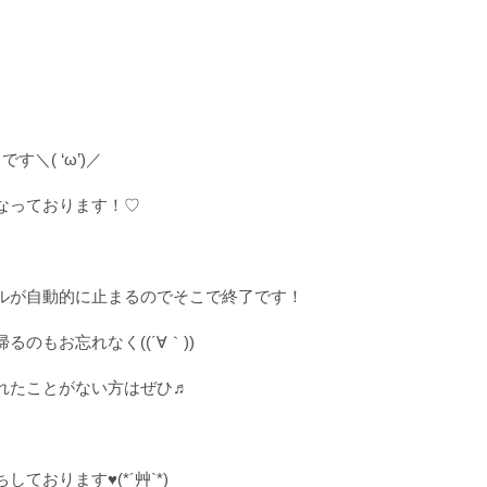
す＼( ‘ω’)／
なっております！♡
ルが自動的に止まるのでそこで終了です！
るのもお忘れなく((´∀｀))
れたことがない方はぜひ♬
ております♥(*´艸`*)