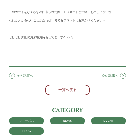
このカードをなくさず次回来られた際にＩＣカードと一緒にお出し下さいね。
なにか分からないことがあれば、何でもフロントにお声がけください☺
ぜひぜひ沢山のお来場お待ちしてまーす(^_-)-☆
次の記事へ
次の記事へ
一覧へ戻る
フリーパス
NEWS
EVENT
BLOG