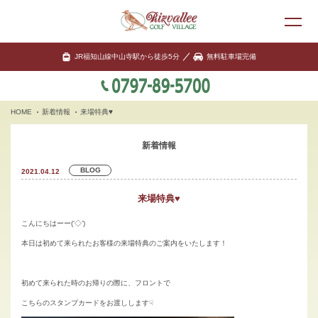
JR福知山線中山寺駅から徒歩5分
無料駐車場完備
HOME
新着情報
来場特典♥
新着情報
BLOG
2021.04.12
来場特典♥
こんにちはーー(‘◇’)ゞ
本日は初めて来られたお客様の来場特典のご案内をいたします！
初めて来られた時のお帰りの際に、フロントで
こちらのスタンプカードをお渡しします☟